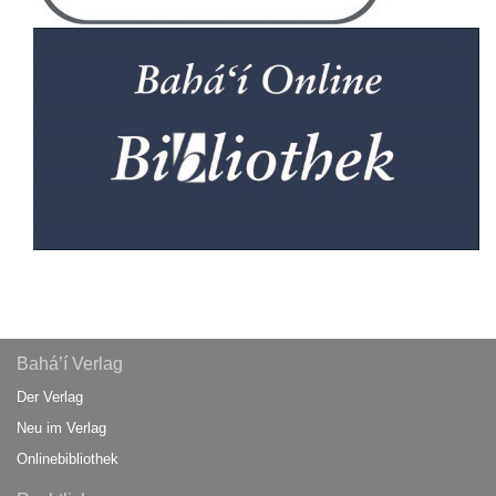
Bahá’í Verlag
Der Verlag
Neu im Verlag
Onlinebibliothek