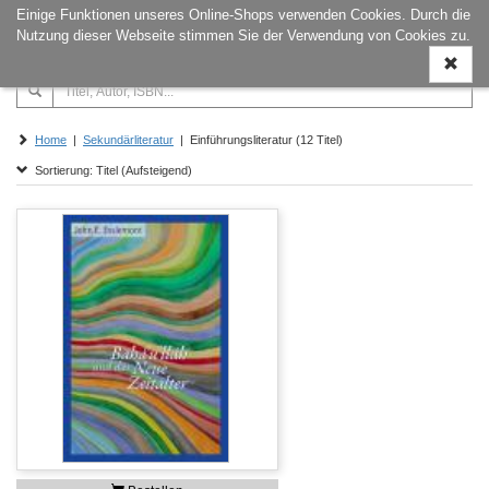
Einige Funktionen unseres Online-Shops verwenden Cookies. Durch die
Naviga
Nutzung dieser Webseite stimmen Sie der Verwendung von Cookies zu.
ein-/a
Home
|
Sekundärliteratur
| Einführungsliteratur (12 Titel)
Sortierung: Titel (Aufsteigend)