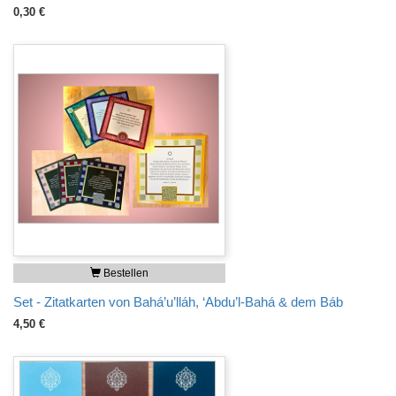
0,30 €
Bestellen
Set - Zitatkarten von Bahá’u’lláh, ‘Abdu’l-Bahá & dem Báb
4,50 €