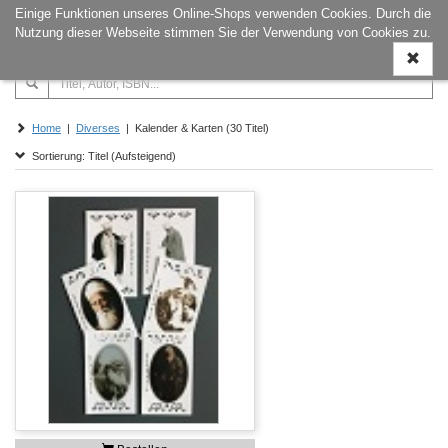
Einige Funktionen unseres Online-Shops verwenden Cookies. Durch die
Naviga
Nutzung dieser Webseite stimmen Sie der Verwendung von Cookies zu.
ein-/a
Home
|
Diverses
| Kalender & Karten (30 Titel)
Sortierung: Titel (Aufsteigend)