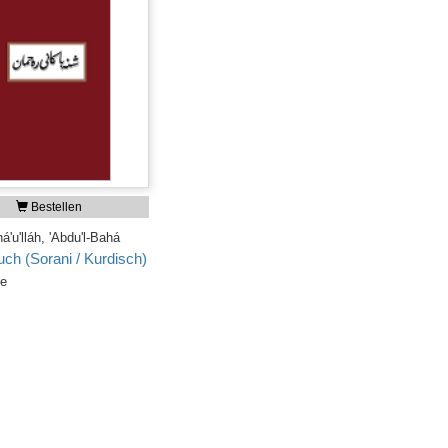
Bestellen
'u'lláh, 'Abdu'l-Bahá
ch (Sorani / Kurdisch)
ge