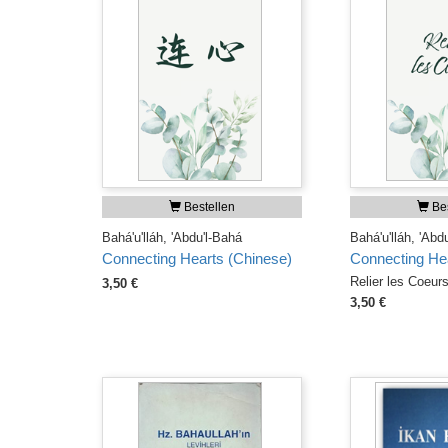
Bestellen
Bes
Bahá'u'lláh, 'Abdu'l-Bahá
Bahá'u'lláh, 'Abd
Connecting Hearts (Chinese)
Connecting Hea
Relier les Coeur
3,50 €
3,50 €