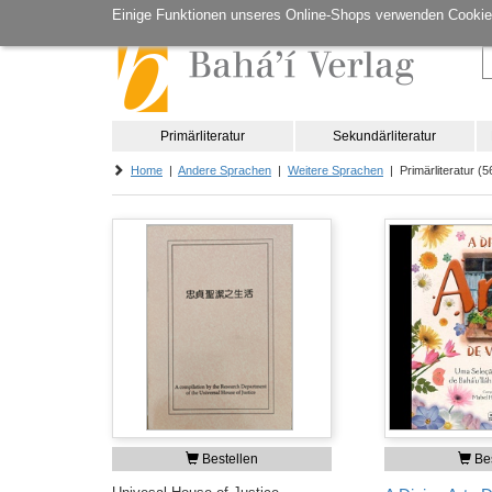
Einige Funktionen unseres Online-Shops verwenden Cookie
Primärliteratur
Sekundärliteratur
Home
|
Andere Sprachen
|
Weitere Sprachen
| Primärliteratur (56
Bestellen
Bes