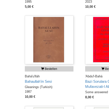
1995
2023
5,00 €
10,00 €
Bestellen
Bes
Bahá'u'lláh
'Abdu'l-Bahá
Bahaullah'in Sesi
Bazi Sorulara 
Mufavezati-I A
Gleanings (Turkish)
1987
Some answered 
10,00 €
8,00 €