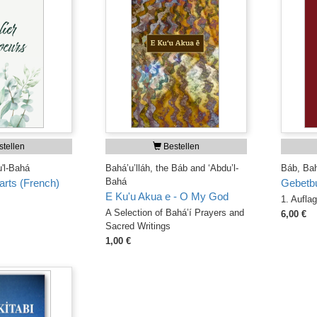
tellen
Bestellen
u'l-Bahá
Bahá’u’lláh, the Báb and ‘Abdu’l-
Báb, Bahá
Bahá
rts (French)
Gebetbu
E Ku'u Akua e - O My God
s
1. Aufla
A Selection of Bahá’í Prayers and
6,00 €
Sacred Writings
1,00 €