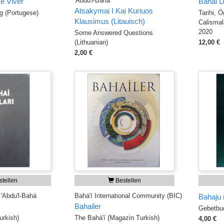
'Abdu'l-Bahá
De Viver
Bahai D
Atsakymai I Kai Kuriuos
ng (Portugese)
Tarihi, Ö
Klausimus (Litauisch)
Calismal
2020
Some Answered Questions
(Lithuanian)
12,00 €
2,00 €
tellen
Bestellen
 'Abdu'l-Bahá
Bahá'í International Community (BIC)
Bahaju
Bahailer
Gebetbuc
urkish)
The Bahá'í (Magazin Turkish)
4,00 €