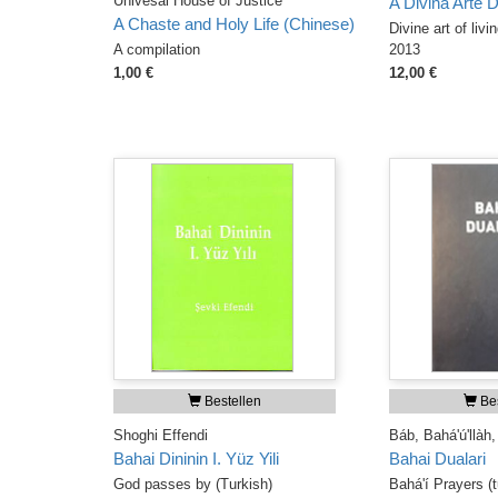
Univesal House of Justice
A Divina Arte 
A Chaste and Holy Life (Chinese)
Divine art of livi
A compilation
2013
1,00 €
12,00 €
Bestellen
Bes
Shoghi Effendi
Báb, Bahá'ú'llàh,
Bahai Dininin I. Yüz Yili
Bahai Dualari
God passes by (Turkish)
Bahá'í Prayers (t