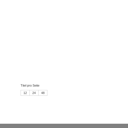
Titel pro Seite
12
24
48