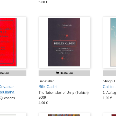
5,00 €
tellen
Bestellen
Bahá'u'lláh
Shoghi E
Cevaplar -
Bilik Cadiri
Call to 
bdülbaha
The Tabernakel of Unity (Turkish)
1. Aufla
2009
Questions
1,00 €
4,00 €