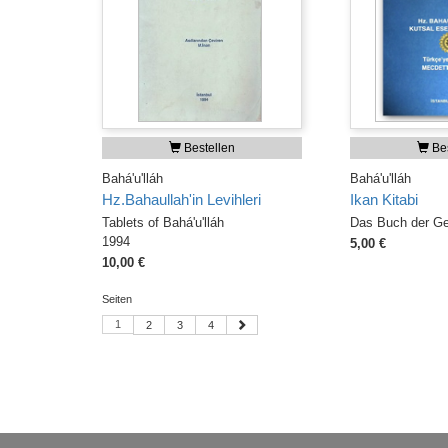
Bestellen
Bes
Bahá'u'lláh
Bahá'u'lláh
Hz.Bahaullah'in Levihleri
Ikan Kitabi
Tablets of Bahá'u'lláh
Das Buch der Gew
1994
5,00 €
10,00 €
Seiten
1
2
3
4