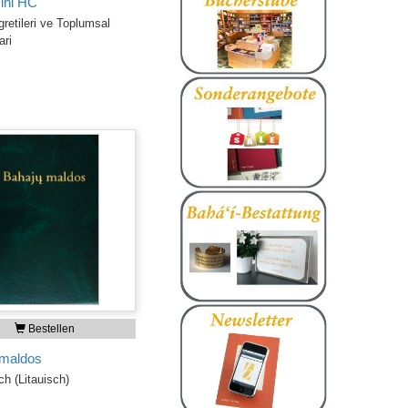
ini HC
gretileri ve Toplumsal
ari
Bestellen
 maldos
h (Litauisch)