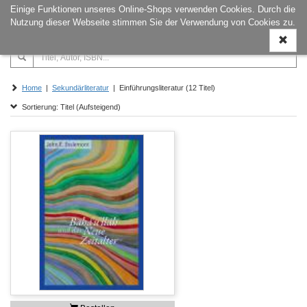
Einige Funktionen unseres Online-Shops verwenden Cookies. Durch die
Naviga
Nutzung dieser Webseite stimmen Sie der Verwendung von Cookies zu.
ein-/a
Home
|
Sekundärliteratur
| Einführungsliteratur (12 Titel)
Sortierung: Titel (Aufsteigend)