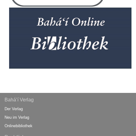
Bahá’í Verlag
Der Verlag
Neu im Verlag
Onlinebibliothek