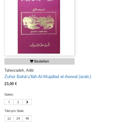
Bestellen
Taherzadeh, Adib
Zuhúr Bahá'u'lláh Al-Mujallad al-Awwal (arab.)
23,00 €
Seiten
1
2
Titel pro Seite
12
24
48