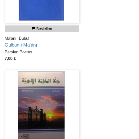
Bestellen
Ma'ání, Bubul
Gulbun-i-Ma'án¡
Persian Poems
7,00 €