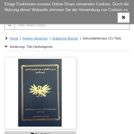
Einige Funktionen unseres Online-Shops verwenden Cookies. Durch die
Naviga
Nutzung dieser Webseite stimmen Sie der Verwendung von Cookies zu.
ein-/a
Home
|
Andere Sprachen
|
Arabische Bücher
| Sekundärliteratur (21 Titel)
Sortierung: Titel (Aufsteigend)