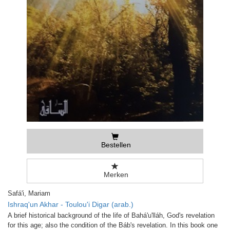
Bestellen
Merken
Safá'i, Mariam
Ishraq'un Akhar - Toulou'i Digar (arab.)
A brief historical background of the life of Bahá'u'lláh, God's revelation
for this age; also the condition of the Báb's revelation. In this book one