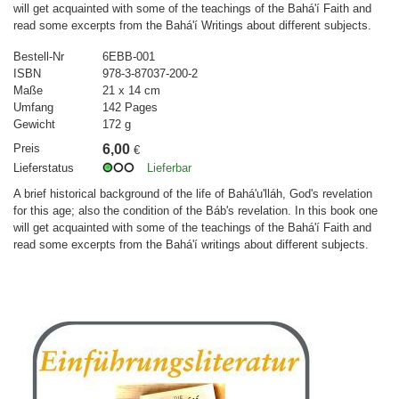
will get acquainted with some of the teachings of the Bahá'í Faith and
read some excerpts from the Bahá'í Writings about different subjects.
Bestell-Nr
6EBB-001
ISBN
978-3-87037-200-2
Maße
21 x 14 cm
Umfang
142 Pages
Gewicht
172 g
Preis
6,00
€
Lieferstatus
Lieferbar
A brief historical background of the life of Bahá'u'lláh, God's revelation
for this age; also the condition of the Báb's revelation. In this book one
will get acquainted with some of the teachings of the Bahá'í Faith and
read some excerpts from the Bahá'í writings about different subjects.