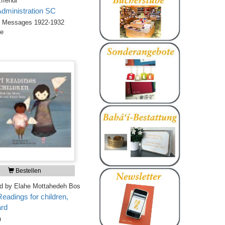
ffendi
Administration SC
d Messages 1922-1932
ge
Bestellen
ted by Elahe Mottahedeh Bos
Readings for children,
rd
n