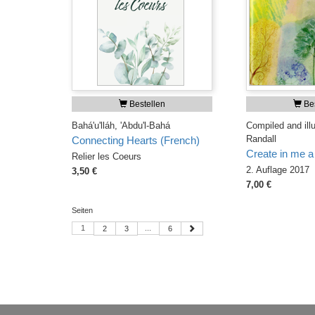
Bestellen
Bes
Bahá'u'lláh, 'Abdu'l-Bahá
Compiled and ill
Randall
Connecting Hearts (French)
Create in me a
Relier les Coeurs
2. Auflage 2017
3,50 €
7,00 €
Seiten
1
...
2
3
6