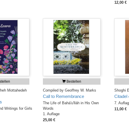
12,00 €
tellen
Bestellen
laheh Mottahedeh
Compiled by Geoffrey W. Marks
Shoghi E
Call to Remembrance
Citadel 
s
The Life of Bahá'u'lláh in His Own
7. Aufla
d Writings for Girls
Words
11,00 €
1. Auflage
25,00 €