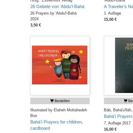
Hrsg.: Esslemont Verlag
'Abdu'l-Bahá
26 Gebete von 'Abdu'l-Bahá
A Traveler's Na
26 Prayers by 'Abdu'l-Bahá
1. Auflage
2024
15,00 €
3,50 €
Bestellen
Bes
Illustrated by Elaheh Mottahedeh
Báb, Bahá'u'lláh,
Bos
Bahá'í Prayers
Bahá'í Prayers for children,
7. Auflage 2017
cardboard
16,00 €