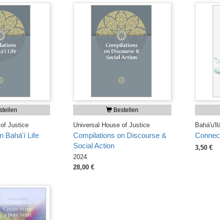
tellen
Bestellen
of Justice
Universal House of Justice
Bahá'u'll
 Bahá'í Life
Compilations on Discourse &
Connect
Social Action
3,50 €
2024
28,00 €