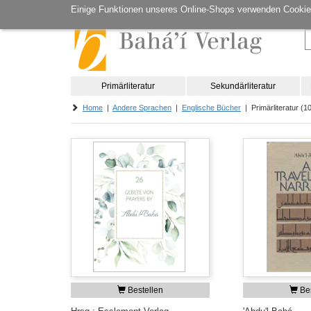
Einige Funktionen unseres Online-Shops verwenden Cookie
Primärliteratur
Sekundärliteratur
Home
|
Andere Sprachen
|
Englische Bücher
| Primärliteratur (10
Bestellen
Bes