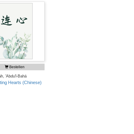
Bestellen
áh, 'Abdu'l-Bahá
ing Hearts (Chinese)