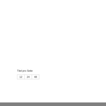
Titel pro Seite
12
24
48