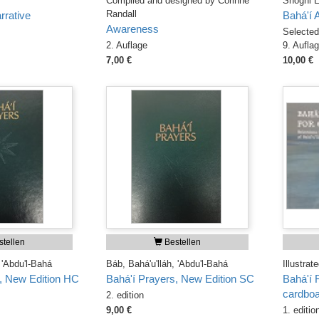
Compiled and designed by Corinne
Shoghi E
Randall
rrative
Bahá'í 
Awareness
Selecte
2. Auflage
9. Aufla
7,00 €
10,00 €
tellen
Bestellen
 'Abdu'l-Bahá
Báb, Bahá'u'lláh, 'Abdu'l-Bahá
Illustra
, New Edition HC
Bahá'í Prayers, New Edition SC
Bahá'í 
cardboa
2. edition
9,00 €
1. editio