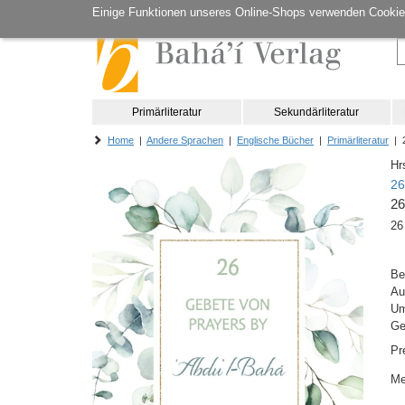
Einige Funktionen unseres Online-Shops verwenden Cookie
Primärliteratur
Sekundärliteratur
Home
|
Andere Sprachen
|
Englische Bücher
|
Primärliteratur
| 2
Hr
26
26
26
Be
Au
Um
Ge
Pr
Me