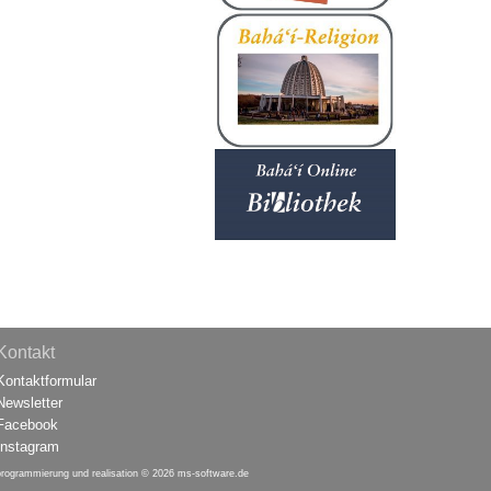
Kontakt
Kontaktformular
Newsletter
Facebook
Instagram
programmierung und realisation © 2026
ms-software.de