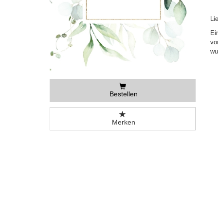
Li
Ei
vo
wu
Bestellen
Merken