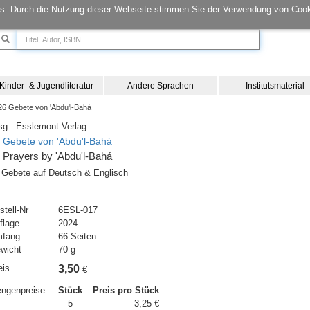
s. Durch die Nutzung dieser Webseite stimmen Sie der Verwendung von Cook
Kinder- & Jugendliteratur
Andere Sprachen
Institutsmaterial
6 Gebete von 'Abdu'l-Bahá
sg.: Esslemont Verlag
 Gebete von 'Abdu'l-Bahá
 Prayers by 'Abdu'l-Bahá
 Gebete auf Deutsch & Englisch
stell-Nr
6ESL-017
flage
2024
fang
66 Seiten
wicht
70 g
eis
3,50
€
ngenpreise
Stück
Preis pro Stück
5
3,25 €