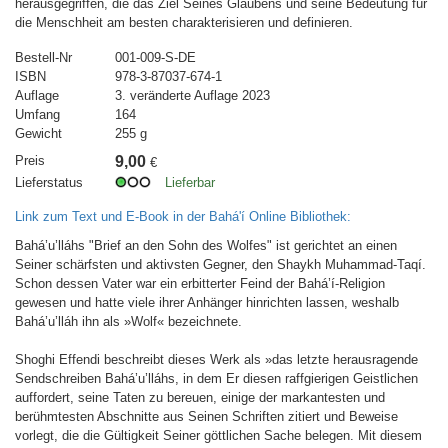
herausgegriffen, die das Ziel Seines Glaubens und seine Bedeutung für
die Menschheit am besten charakterisieren und definieren.
Bestell-Nr
001-009-S-DE
ISBN
978-3-87037-674-1
Auflage
3. veränderte Auflage 2023
Umfang
164
Gewicht
255 g
Preis
9,00
€
Lieferstatus
Lieferbar
Link zum Text und E-Book in der Bahá'í Online Bibliothek:
Bahá’u’lláhs "Brief an den Sohn des Wolfes" ist gerichtet an einen
Seiner schärfsten und aktivsten Gegner, den Shaykh Muhammad-Taqí.
Schon dessen Vater war ein erbitterter Feind der Bahá’í-Religion
gewesen und hatte viele ihrer Anhänger hinrichten lassen, weshalb
Bahá’u’lláh ihn als »Wolf« bezeichnete.
Shoghi Effendi beschreibt dieses Werk als »das letzte herausragende
Sendschreiben Bahá’u’lláhs, in dem Er diesen raffgierigen Geistlichen
auffordert, seine Taten zu bereuen, einige der markantesten und
berühmtesten Abschnitte aus Seinen Schriften zitiert und Beweise
vorlegt, die die Gültigkeit Seiner göttlichen Sache belegen. Mit diesem