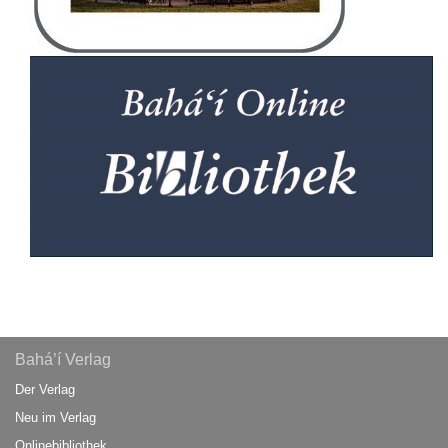
Bahá’í Verlag
Der Verlag
Neu im Verlag
Onlinebibliothek