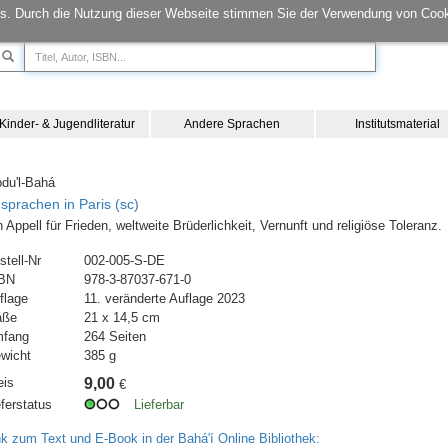
s. Durch die Nutzung dieser Webseite stimmen Sie der Verwendung von Cook
Kinder- & Jugendliteratur
Andere Sprachen
Institutsmaterial
bdu'l-Bahá
sprachen in Paris (sc)
n Appell für Frieden, weltweite Brüderlichkeit, Vernunft und religiöse Toleranz.
stell-Nr
002-005-S-DE
BN
978-3-87037-671-0
flage
11. veränderte Auflage 2023
aße
21 x 14,5 cm
fang
264 Seiten
wicht
385 g
eis
9,00
€
eferstatus
Lieferbar
nk zum Text und E-Book in der Bahá'í Online Bibliothek: