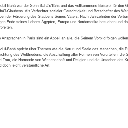
bdu'l-Bahá war der Sohn Bahá’u’lláhs und das vollkommene Beispiel für den G
há’í-Glaubens. Als Verfechter sozialer Gerechtigkeit und Botschafter des Wel
ben der Förderung des Glaubens Seines Vaters. Nach Jahrzehnten der Verba
gen Ende seines Lebens Ägypten, Europa und Nordamerika besuchen und dort
rbreiten.
e Ansprachen in Paris sind ein Appell an alle, die Seinem Vorbild folgen wollen
bdu'l-Bahá spricht über Themen wie die Natur und Seele des Menschen, die P
richtung des Weltfriedens, die Abschaffung aller Formen von Vorurteilen, die
d Frau, die Harmonie von Wissenschaft und Religion und die Ursachen des Kri
d doch leicht verständliche Art.