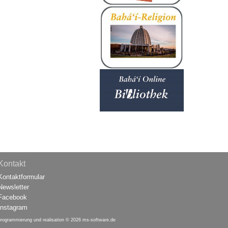
Kontakt
Kontaktformular
Newsletter
Facebook
Instagram
programmierung und realisation © 2026
ms-software.de