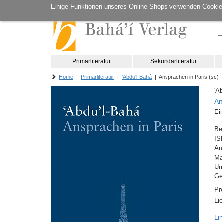
Einige Funktionen unseres Online-Shops verwenden Cookie
Primärliteratur
Sekundärliteratur
Home
|
Primärliteratur
|
'Abdu'l-Bahá
| Ansprachen in Paris (sc)
'A
An
Ei
Be
IS
Au
M
Um
Ge
Pr
Li
Li