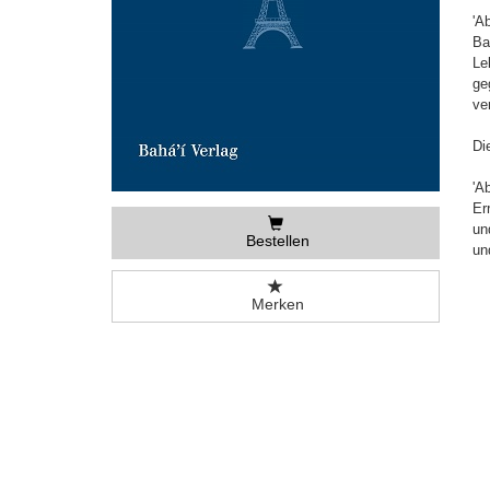
'A
Ba
Le
ge
ve
Di
'A
Er
un
Bestellen
un
Merken