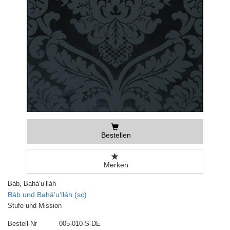
Bestellen
Merken
Báb, Bahá’u’lláh
Báb und Bahá’u’lláh (sc)
Stufe und Mission
Bestell-Nr
005-010-S-DE