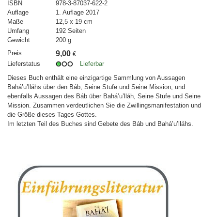
ISBN
978-3-87037-622-2
Auflage
1. Auflage 2017
Maße
12,5 x 19 cm
Umfang
192 Seiten
Gewicht
200 g
Preis
9,00
€
Lieferstatus
Lieferbar
Dieses Buch enthält eine einzigartige Sammlung von Aussagen
Bahá’u’lláhs über den Báb, Seine Stufe und Seine Mission, und
ebenfalls Aussagen des Báb über Bahá’u’lláh, Seine Stufe und Seine
Mission. Zusammen verdeutlichen Sie die Zwillingsmanifestation und
die Größe dieses Tages Gottes.
Im letzten Teil des Buches sind Gebete des Báb und Bahá’u’lláhs.