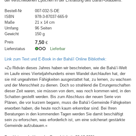
der verschiedenen Epochen in der Entfaltung des Bahá'í-Glaubens.
Bestell-Nr
007-032-S-DE
ISBN
978-3-87037-665-9
Maße
21 x 14 cm
Umfang
96 Seiten
Gewicht
150 g
Preis
7,50
€
Lieferstatus
Lieferbar
Link zum Text und E-Book in der Bahá'í Online Bibliothek:
»Zu Ridván dieses Jahres haben wir beschrieben, wie die Bahá’í-Welt
im Laufe eines Vierteljahrhunderts einen Wandel durchlaufen hat, der
sie mit ungeahnten Fähigkeiten ausgestattet hat, zu lernen, zu wachsen
und der Menschheit zu dienen. Doch so strahlend die Errungenschaften
dieser Zeit waren, sie müssen von dem, was noch kommen wird, in den
Schatten gestellt werden. Bis zum Abschluss der neuen Serie von
Plänen, die vor kurzem begann, muss die Bahá’í-Gemeinde Fähigkeiten
erworben haben, die heute noch kaum erkennbar sind. Bei Ihren
Beratungen in den kommenden Tagen werden Sie damit beschäftigt
sein zu erforschen, was erforderlich ist, um eine solcherart gestärkte
Gemeinde aufzubauen.«