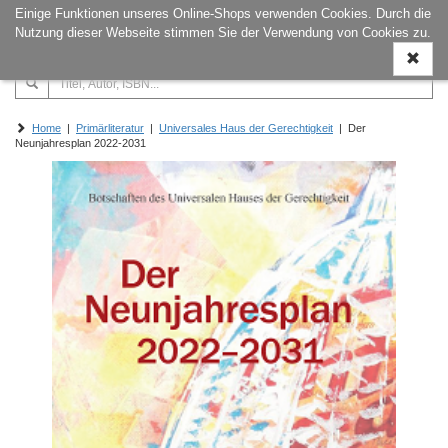
Einige Funktionen unseres Online-Shops verwenden Cookies. Durch die
Naviga
Nutzung dieser Webseite stimmen Sie der Verwendung von Cookies zu.
ein-/a
Home
|
Primärliteratur
|
Universales Haus der Gerechtigkeit
| Der
Neunjahresplan 2022-2031