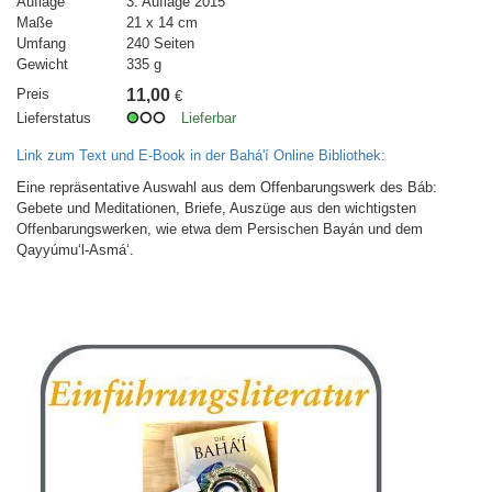
Auflage
3. Auflage 2015
Maße
21 x 14 cm
Umfang
240 Seiten
Gewicht
335 g
Preis
11,00
€
Lieferstatus
Lieferbar
Link zum Text und E-Book in der Bahá'í Online Bibliothek:
Eine repräsentative Auswahl aus dem Offenbarungswerk des Báb:
Gebete und Meditationen, Briefe, Auszüge aus den wichtigsten
Offenbarungswerken, wie etwa dem Persischen Bayán und dem
Qayyúmu‘l-Asmá‘.