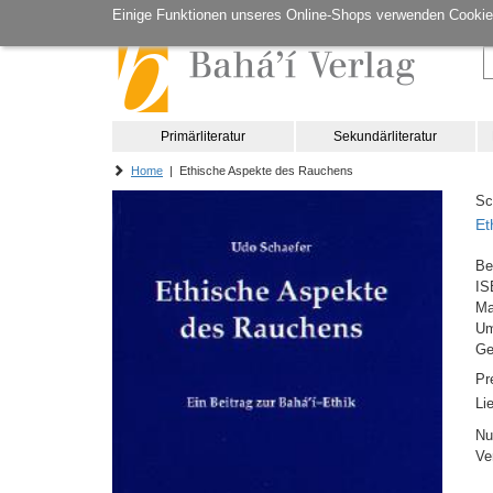
Einige Funktionen unseres Online-Shops verwenden Cookie
Primärliteratur
Sekundärliteratur
Home
| Ethische Aspekte des Rauchens
Sc
Et
Be
IS
M
Um
Ge
Pr
Li
Nu
Ve