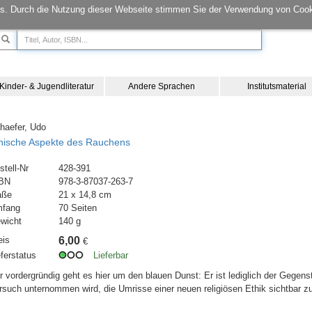
s. Durch die Nutzung dieser Webseite stimmen Sie der Verwendung von Cook
Kinder- & Jugendliteratur
Andere Sprachen
Institutsmaterial
haefer, Udo
hische Aspekte des Rauchens
stell-Nr
428-391
BN
978-3-87037-263-7
aße
21 x 14,8 cm
fang
70 Seiten
wicht
140 g
eis
6,00
€
eferstatus
Lieferbar
r vordergründig geht es hier um den blauen Dunst: Er ist lediglich der Gegen
rsuch unternommen wird, die Umrisse einer neuen religiösen Ethik sichtbar 