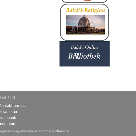
Kontakt
Kontaktformular
Newsletter
Facebook
Instagram
programmierung und realisation © 2026
ms-software.de