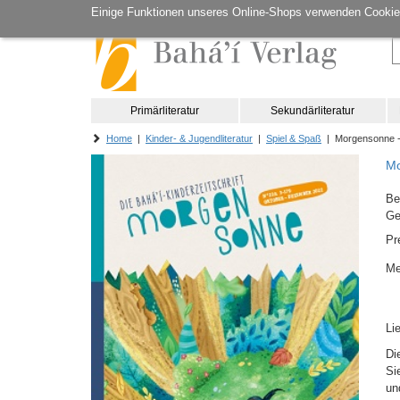
Einige Funktionen unseres Online-Shops verwenden Cookie
Primärliteratur
Sekundärliteratur
Home
|
Kinder- & Jugendliteratur
|
Spiel & Spaß
| Morgensonne -
Mo
Be
Ge
Pr
Me
Li
Di
Si
un