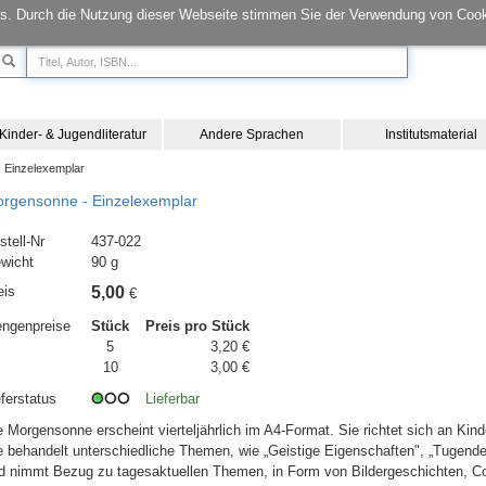
s. Durch die Nutzung dieser Webseite stimmen Sie der Verwendung von Cook
Kinder- & Jugendliteratur
Andere Sprachen
Institutsmaterial
 Einzelexemplar
rgensonne - Einzelexemplar
stell-Nr
437-022
wicht
90 g
eis
5,00
€
ngenpreise
Stück
Preis pro Stück
5
3,20 €
10
3,00 €
eferstatus
Lieferbar
e Morgensonne erscheint vierteljährlich im A4-Format. Sie richtet sich an Kin
e behandelt unterschiedliche Themen, wie „Geistige Eigenschaften", „Tugenden“
d nimmt Bezug zu tagesaktuellen Themen, in Form von Bildergeschichten, C