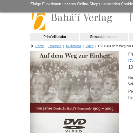
Einige Funktionen unseres Online-Shops verwenden Cookie
Primärliteratur
Sekundärliteratur
Home
|
Diverses
|
Multimedia
|
Video
| DVD: Auf dem Weg zur E
Fr
DV
10
Be
Ge
Pr
Li