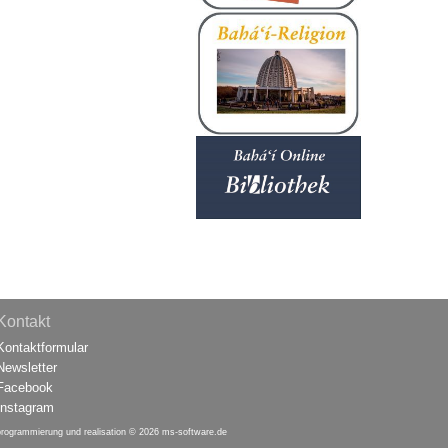
Kontakt
Kontaktformular
Newsletter
Facebook
Instagram
programmierung und realisation © 2026
ms-software.de