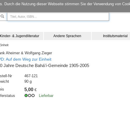
s. Durch die Nutzung dieser Webseite stimmen Sie der Verwendung von Cook
Kinder- & Jugendliteratur
Andere Sprachen
Institutsmaterial
inheit
ank Aheimer & Wolfgang Zieger
D: Auf dem Weg zur Einheit
0 Jahre Deutsche Bahá'í-Gemeinde 1905-2005
stell-Nr
467-121
wicht
90 g
eis
5,00
€
eferstatus
Lieferbar