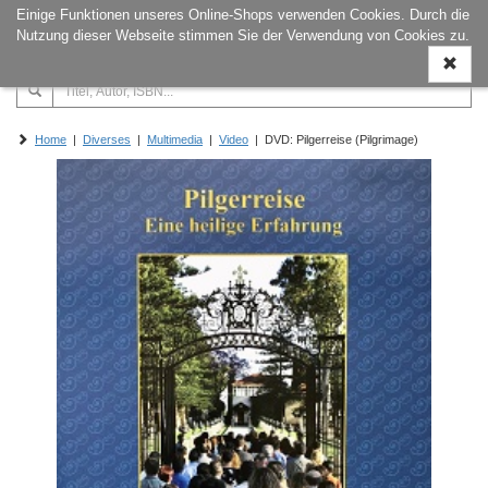
Einige Funktionen unseres Online-Shops verwenden Cookies. Durch die
Naviga
Nutzung dieser Webseite stimmen Sie der Verwendung von Cookies zu.
ein-/a
Home
|
Diverses
|
Multimedia
|
Video
| DVD: Pilgerreise (Pilgrimage)