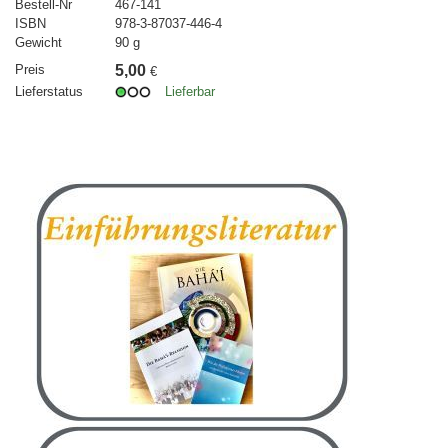
Bestell-Nr
467-141
ISBN
978-3-87037-446-4
Gewicht
90 g
Preis
5,00
€
Lieferstatus
Lieferbar