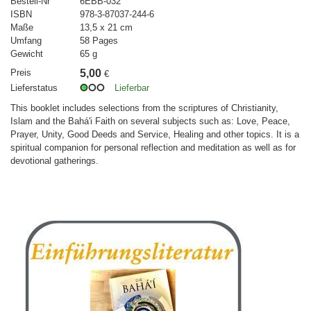
Bestell-Nr
6EBB-032
ISBN
978-3-87037-244-6
Maße
13,5 x 21 cm
Umfang
58 Pages
Gewicht
65 g
Preis
5,00
€
Lieferstatus
Lieferbar
This booklet includes selections from the scriptures of Christianity,
Islam and the Bahá'i Faith on several subjects such as: Love, Peace,
Prayer, Unity, Good Deeds and Service, Healing and other topics. It is a
spiritual companion for personal reflection and meditation as well as for
devotional gatherings.