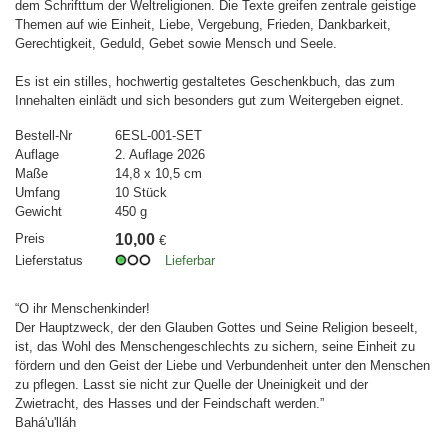
dem Schrifttum der Weltreligionen. Die Texte greifen zentrale geistige
Themen auf wie Einheit, Liebe, Vergebung, Frieden, Dankbarkeit,
Gerechtigkeit, Geduld, Gebet sowie Mensch und Seele.
Es ist ein stilles, hochwertig gestaltetes Geschenkbuch, das zum
Innehalten einlädt und sich besonders gut zum Weitergeben eignet.
Bestell-Nr
6ESL-001-SET
Auflage
2. Auflage 2026
Maße
14,8 x 10,5 cm
Umfang
10 Stück
Gewicht
450 g
Preis
10,00
€
Lieferstatus
Lieferbar
“O ihr Menschenkinder!
Der Hauptzweck, der den Glauben Gottes und Seine Religion beseelt,
ist, das Wohl des Menschengeschlechts zu sichern, seine Einheit zu
fördern und den Geist der Liebe und Verbundenheit unter den Menschen
zu pflegen. Lasst sie nicht zur Quelle der Uneinigkeit und der
Zwietracht, des Hasses und der Feindschaft werden.”
Bahá'u'lláh