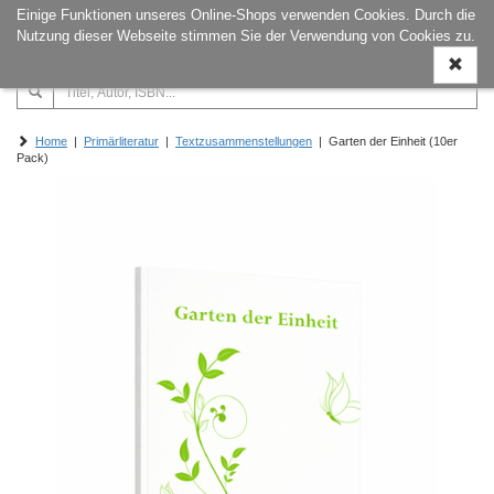
Einige Funktionen unseres Online-Shops verwenden Cookies. Durch die
Naviga
Nutzung dieser Webseite stimmen Sie der Verwendung von Cookies zu.
ein-/a
Home
|
Primärliteratur
|
Textzusammenstellungen
| Garten der Einheit (10er
Pack)