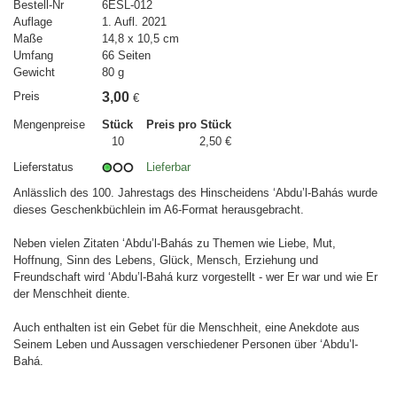
Bestell-Nr
6ESL-012
Auflage
1. Aufl. 2021
Maße
14,8 x 10,5 cm
Umfang
66 Seiten
Gewicht
80 g
Preis
3,00
€
Mengenpreise
Stück
Preis pro Stück
10
2,50 €
Lieferstatus
Lieferbar
Anlässlich des 100. Jahrestags des Hinscheidens ‘Abdu’l-Bahás wurde
dieses Geschenkbüchlein im A6-Format herausgebracht.
Neben vielen Zitaten ‘Abdu’l-Bahás zu Themen wie Liebe, Mut,
Hoffnung, Sinn des Lebens, Glück, Mensch, Erziehung und
Freundschaft wird ‘Abdu’l-Bahá kurz vorgestellt - wer Er war und wie Er
der Menschheit diente.
Auch enthalten ist ein Gebet für die Menschheit, eine Anekdote aus
Seinem Leben und Aussagen verschiedener Personen über ‘Abdu’l-
Bahá.