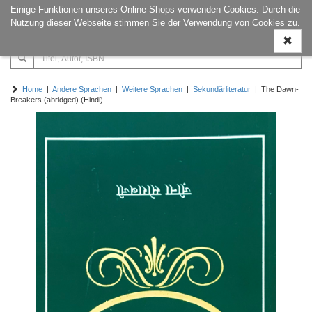
Einige Funktionen unseres Online-Shops verwenden Cookies. Durch die
Naviga
Nutzung dieser Webseite stimmen Sie der Verwendung von Cookies zu.
ein-/a
Home
|
Andere Sprachen
|
Weitere Sprachen
|
Sekundärliteratur
| The Dawn-
Breakers (abridged) (Hindi)