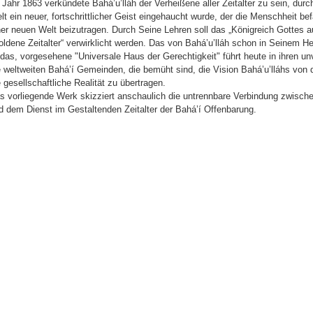
 Jahr 1863 verkündete Bahá’u’lláh der Verheißene aller Zeitalter zu sein, du
lt ein neuer, fortschrittlicher Geist eingehaucht wurde, der die Menschheit b
ner neuen Welt beizutragen. Durch Seine Lehren soll das „Königreich Gottes au
oldene Zeitalter“ verwirklicht werden. Das von Bahá’u’lláh schon in Seinem He
das, vorgesehene "Universale Haus der Gerechtigkeit" führt heute in ihren un
e weltweiten Bahá’í Gemeinden, die bemüht sind, die Vision Bahá’u’lláhs von 
e gesellschaftliche Realität zu übertragen.
s vorliegende Werk skizziert anschaulich die untrennbare Verbindung zwisc
d dem Dienst im Gestaltenden Zeitalter der Bahá’í Offenbarung.