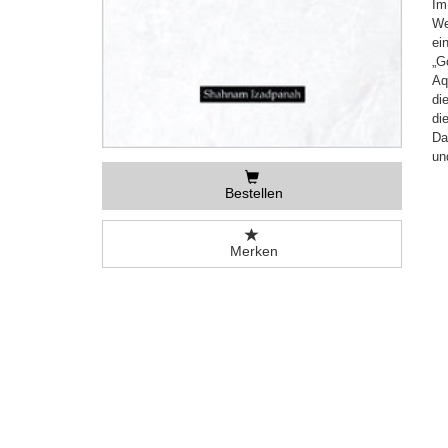
Im
We
ei
„G
Aq
di
di
Da
un
Bestellen
Merken