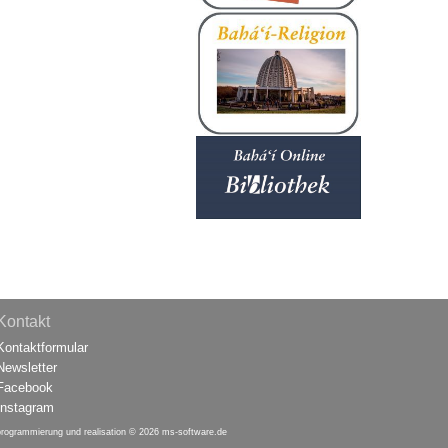
Kontakt
Kontaktformular
Newsletter
Facebook
Instagram
programmierung und realisation © 2026
ms-software.de