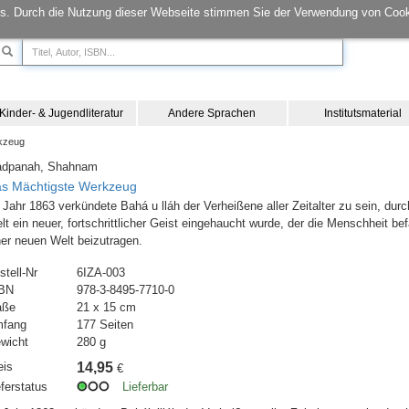
s. Durch die Nutzung dieser Webseite stimmen Sie der Verwendung von Cook
Kinder- & Jugendliteratur
Andere Sprachen
Institutsmaterial
kzeug
adpanah, Shahnam
s Mächtigste Werkzeug
 Jahr 1863 verkündete Bahá u lláh der Verheißene aller Zeitalter zu sein, du
lt ein neuer, fortschrittlicher Geist eingehaucht wurde, der die Menschheit b
ner neuen Welt beizutragen.
stell-Nr
6IZA-003
BN
978-3-8495-7710-0
aße
21 x 15 cm
fang
177 Seiten
wicht
280 g
eis
14,95
€
eferstatus
Lieferbar