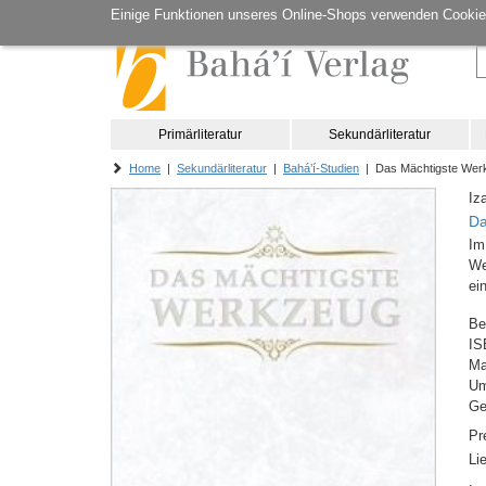
Einige Funktionen unseres Online-Shops verwenden Cookie
Primärliteratur
Sekundärliteratur
Home
|
Sekundärliteratur
|
Bahá’í-Studien
| Das Mächtigste Wer
Iz
Da
Im
We
ei
Be
IS
M
Um
Ge
Pr
Li