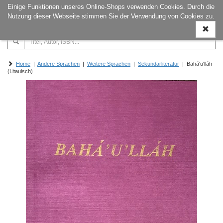
Einige Funktionen unseres Online-Shops verwenden Cookies. Durch die
Naviga
Nutzung dieser Webseite stimmen Sie der Verwendung von Cookies zu.
ein-/a
Home
|
Andere Sprachen
|
Weitere Sprachen
|
Sekundärliteratur
| Bahá'u'lláh
(Litauisch)