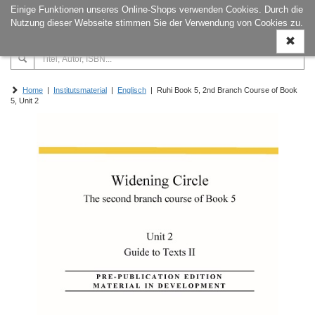
Einige Funktionen unseres Online-Shops verwenden Cookies. Durch die
Naviga
Nutzung dieser Webseite stimmen Sie der Verwendung von Cookies zu.
ein-/a
Home
|
Institutsmaterial
|
Englisch
| Ruhi Book 5, 2nd Branch Course of Book
5, Unit 2