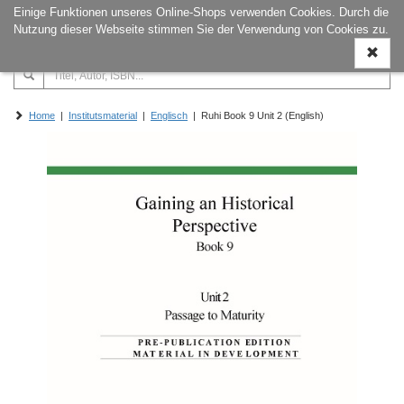
Einige Funktionen unseres Online-Shops verwenden Cookies. Durch die
Naviga
Nutzung dieser Webseite stimmen Sie der Verwendung von Cookies zu.
ein-/a
Home
|
Institutsmaterial
|
Englisch
| Ruhi Book 9 Unit 2 (English)