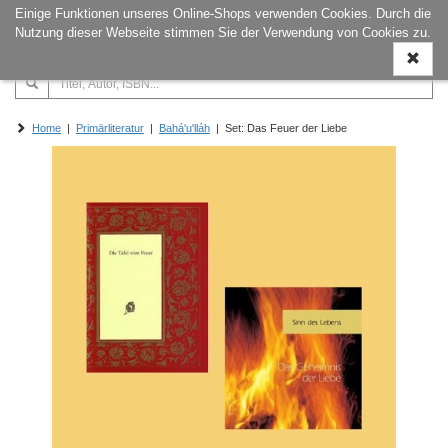
Einige Funktionen unseres Online-Shops verwenden Cookies. Durch die
Naviga
Nutzung dieser Webseite stimmen Sie der Verwendung von Cookies zu.
ein-/a
Home
|
Primärliteratur
|
Bahá'u'lláh
| Set: Das Feuer der Liebe