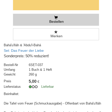
Bestellen
Merken
Bahá'u'lláh & 'Abdu'l-Bahá
Set: Das Feuer der Liebe
Sonderpreis: 50% reduziert!
Bestell-Nr
6SET-037
Umfang
1 Buch & 1 Heft
Gewicht
260 g
Preis
5,00
€
Lieferstatus
Lieferbar
Beinhaltet:
Die Tafel vom Feuer (Schmuckausgabe) - Offenbart von Bahá'u'lláh