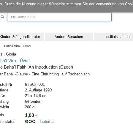
s. Durch die Nutzung dieser Webseite stimmen Sie der Verwendung von Cook
Kinder- & Jugendliteratur
Andere Sprachen
Institutsmaterial
| Bahá'í Víra - Úvod
izi, Gloria
há'í Víra - Úvod
e Baha'i Faith: An Introduction (Czech
er Bahá'í-Glaube - Eine Einführung" auf Tschechisch
stell-Nr
6TSCH-001
flage
2. Auflage 1990
aße
21 x 14,8 cm
fang
64 Seiten
wicht
200 g
eis
1,00
€
eferstatus
Lieferbar