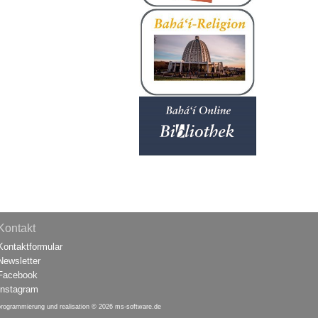
Kontakt
Kontaktformular
Newsletter
Facebook
Instagram
programmierung und realisation © 2026
ms-software.de