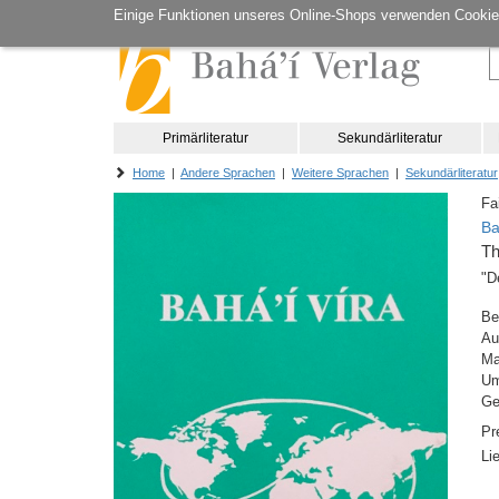
Einige Funktionen unseres Online-Shops verwenden Cookie
Primärliteratur
Sekundärliteratur
Home
|
Andere Sprachen
|
Weitere Sprachen
|
Sekundärliteratur
Fa
Ba
Th
"D
Be
Au
M
Um
Ge
Pr
Li