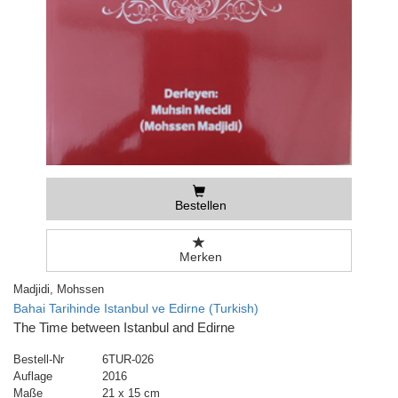
Bestellen
Merken
Madjidi, Mohssen
Bahai Tarihinde Istanbul ve Edirne (Turkish)
The Time between Istanbul and Edirne
Bestell-Nr
6TUR-026
Auflage
2016
Maße
21 x 15 cm