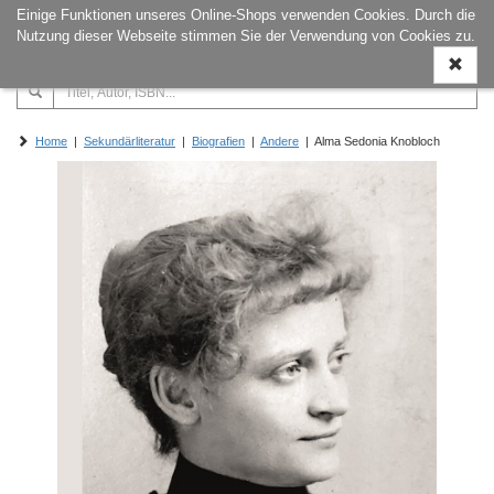
Einige Funktionen unseres Online-Shops verwenden Cookies. Durch die
Naviga
Nutzung dieser Webseite stimmen Sie der Verwendung von Cookies zu.
ein-/a
Home
|
Sekundärliteratur
|
Biografien
|
Andere
| Alma Sedonia Knobloch