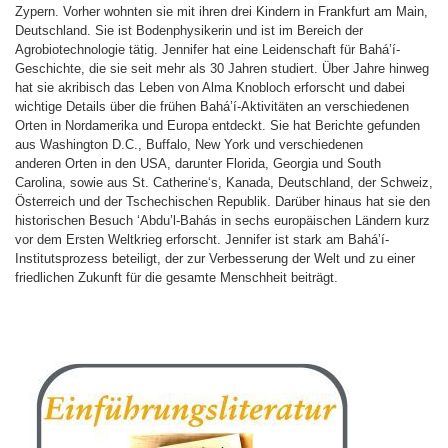
Zypern. Vorher wohnten sie mit ihren drei Kindern in Frankfurt am Main,
Deutschland. Sie ist Bodenphysikerin und ist im Bereich der
Agrobiotechnologie tätig. Jennifer hat eine Leidenschaft für Bahá’í-
Geschichte, die sie seit mehr als 30 Jahren studiert. Über Jahre hinweg
hat sie akribisch das Leben von Alma Knobloch erforscht und dabei
wichtige Details über die frühen Bahá’í-Aktivitäten an verschiedenen
Orten in Nordamerika und Europa entdeckt. Sie hat Berichte gefunden
aus Washington D.C., Buffalo, New York und verschiedenen
anderen Orten in den USA, darunter Florida, Georgia und South
Carolina, sowie aus St. Catherine‘s, Kanada, Deutschland, der Schweiz,
Österreich und der Tschechischen Republik. Darüber hinaus hat sie den
historischen Besuch ‘Abdu’l-Bahás in sechs europäischen Ländern kurz
vor dem Ersten Weltkrieg erforscht. Jennifer ist stark am Bahá’í-
Institutsprozess beteiligt, der zur Verbesserung der Welt und zu einer
friedlichen Zukunft für die gesamte Menschheit beiträgt.