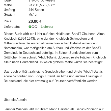
ISBN
978-3-87037-692-5
Maße
23 x 15,5 x 2,5 cm
Umfang
444 Seiten
Gewicht
757 g
Preis
20,00
€
Lieferstatus
Lieferbar
Dieses Buch wirft ein Licht auf eine Heldin des Bahá‘í-Glaubens. Alma
Knobloch (1864-1943), eine der drei Knobloch-Schwestern und
Mitbegründerin der ersten afroamerikanischen Bahá‘í-Gemeinde in
Nordamerika, war maßgeblich am Aufbau und Wachstum der Bahá’í-
Gemeinde in Deutschland beteiligt. In Seinen Sendschreiben zum
Göttlichen Plan schrieb ‘Abdu’l-Bahá: „Ebenso reiste Fräulein Knobloch
allein nach Deutschland. In welch großem Maße wurde sie bestätigt!“
Das Buch enthält zahlreiche Sendschreiben und Briefe ‘Abdu’l-Bahás
sowie Schreiben von Shoghi Effendi an Alma und andere Gläubige in
Deutschland, die hier erstmalig auf Deutsch veröffentlicht werden.
Über die Autorin
Jennifer Wiebers lebt mit ihrem Mann Carsten als Bahá‘í-Pionierin auf