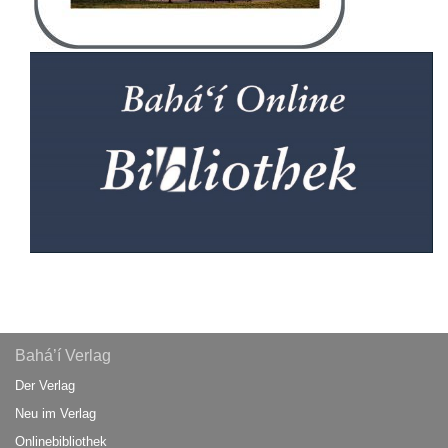
Bahá’í Verlag
Der Verlag
Neu im Verlag
Onlinebibliothek