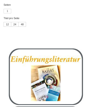
Seiten
1
Titel pro Seite
12
24
48