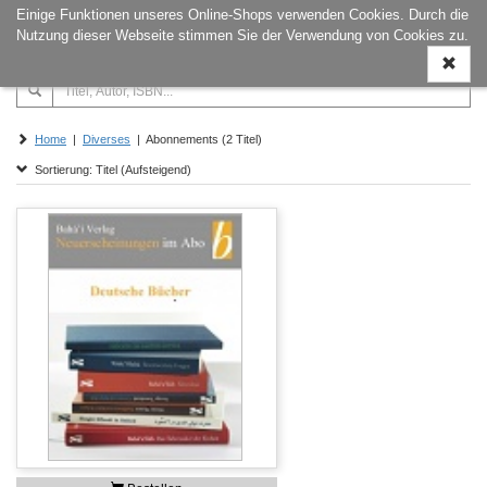
Einige Funktionen unseres Online-Shops verwenden Cookies. Durch die
Naviga
Nutzung dieser Webseite stimmen Sie der Verwendung von Cookies zu.
ein-/a
Home
|
Diverses
| Abonnements (2 Titel)
Sortierung: Titel (Aufsteigend)