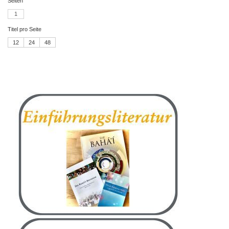
Seiten
1
Titel pro Seite
12
24
48