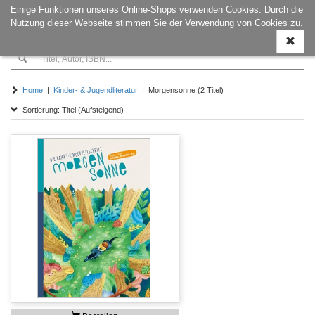
Einige Funktionen unseres Online-Shops verwenden Cookies. Durch die
Naviga
Nutzung dieser Webseite stimmen Sie der Verwendung von Cookies zu.
ein-/a
Home
|
Kinder- & Jugendliteratur
| Morgensonne (2 Titel)
Sortierung: Titel (Aufsteigend)