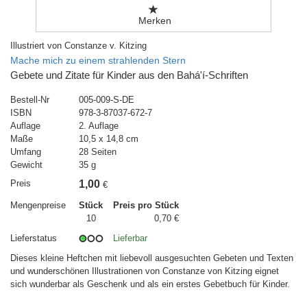
Merken
Illustriert von Constanze v. Kitzing
Mache mich zu einem strahlenden Stern
Gebete und Zitate für Kinder aus den Bahá'í-Schriften
Bestell-Nr
005-009-S-DE
ISBN
978-3-87037-672-7
Auflage
2. Auflage
Maße
10,5 x 14,8 cm
Umfang
28 Seiten
Gewicht
35 g
Preis
1,00
€
Mengenpreise
Stück
Preis pro Stück
10
0,70 €
Lieferstatus
Lieferbar
Dieses kleine Heftchen mit liebevoll ausgesuchten Gebeten und Texten
und wunderschönen Illustrationen von Constanze von Kitzing eignet
sich wunderbar als Geschenk und als ein erstes Gebetbuch für Kinder.