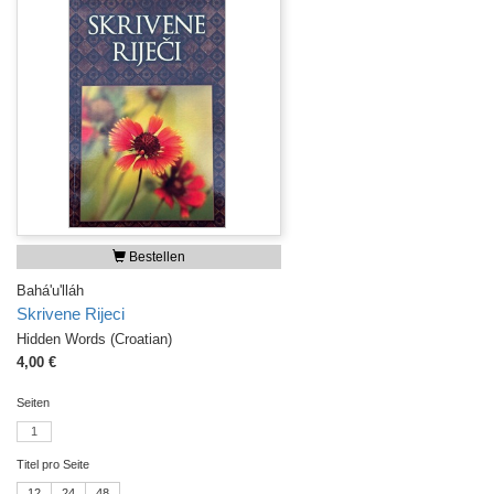
Bestellen
Bahá'u'lláh
Skrivene Rijeci
Hidden Words (Croatian)
4,00 €
Seiten
1
Titel pro Seite
12
24
48