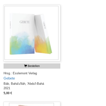
Bestellen
Hrsg.: Esslemont Verlag
Gebete
Báb, Bahá'u'lláh, 'Abdu'l-Bahá
2021
5,00 €