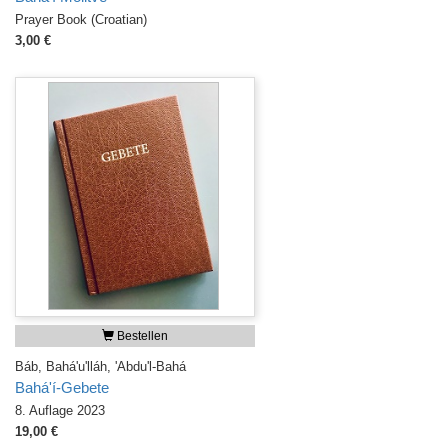
Prayer Book (Croatian)
3,00 €
Bestellen
Báb, Bahá'u'lláh, 'Abdu'l-Bahá
Bahá'í-Gebete
8. Auflage 2023
19,00 €