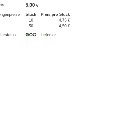
eis
5,00
€
ngenpreise
Stück
Preis pro Stück
10
4,75 €
50
4,50 €
eferstatus
Lieferbar