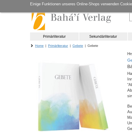
Einige Funktionen unseres Online-Shops verwenden Cookie
Primärliteratur
Sekundärliteratur
Home
|
Primärliteratur
|
Gebete
| Gebete
Hr
Ge
Bá
Ha
In
“A
Ab
si
Be
Au
M
Um
Ge