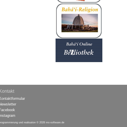
Kontakt
Kontaktformular
Newsletter
Facebook
Instagram
programmierung und realisation © 2026
ms-software.de