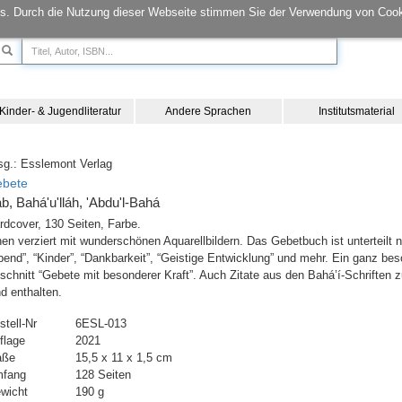
s. Durch die Nutzung dieser Webseite stimmen Sie der Verwendung von Cook
Kinder- & Jugendliteratur
Andere Sprachen
Institutsmaterial
sg.: Esslemont Verlag
bete
b, Bahá'u'lláh, 'Abdu'l-Bahá
rdcover, 130 Seiten, Farbe.
nen verziert mit wunderschönen Aquarellbildern. Das Gebetbuch ist unterteilt
bend”, “Kinder”, “Dankbarkeit”, “Geistige Entwicklung” und mehr. Ein ganz bes
schnitt “Gebete mit besonderer Kraft”. Auch Zitate aus den Bahá’í-Schrifte
nd enthalten.
stell-Nr
6ESL-013
flage
2021
aße
15,5 x 11 x 1,5 cm
fang
128 Seiten
wicht
190 g