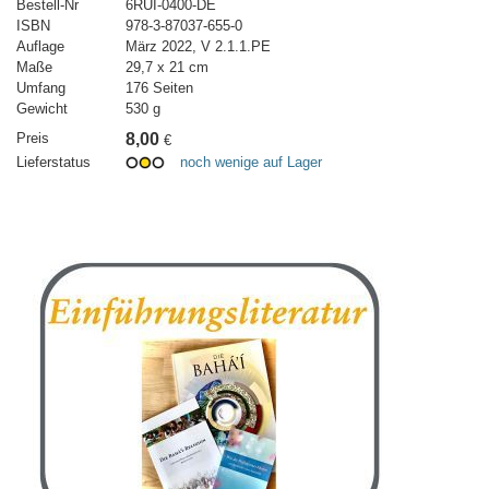
Bestell-Nr
6RUI-0400-DE
ISBN
978-3-87037-655-0
Auflage
März 2022, V 2.1.1.PE
Maße
29,7 x 21 cm
Umfang
176 Seiten
Gewicht
530 g
Preis
8,00
€
Lieferstatus
noch wenige auf Lager