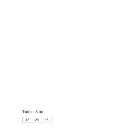
Titel pro Seite
12
24
48