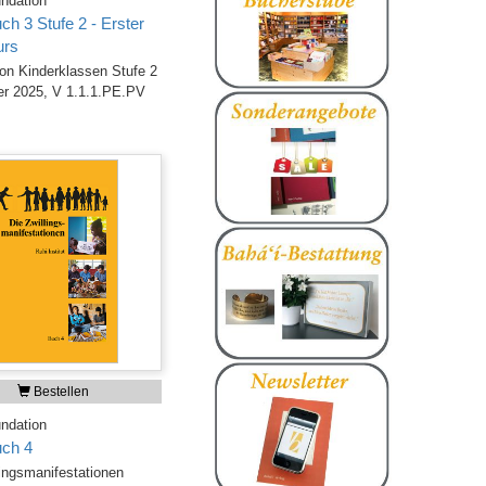
ndation
ch 3 Stufe 2 - Erster
urs
on Kinderklassen Stufe 2
r 2025, V 1.1.1.PE.PV
Bestellen
ndation
uch 4
lingsmanifestationen