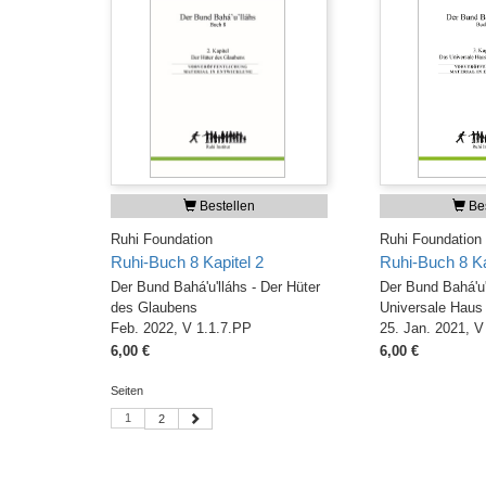
Bestellen
Bes
Ruhi Foundation
Ruhi Foundation
Ruhi-Buch 8 Kapitel 2
Ruhi-Buch 8 Ka
Der Bund Bahá'u'lláhs - Der Hüter
Der Bund Bahá'u'
des Glaubens
Universale Haus 
Feb. 2022, V 1.1.7.PP
25. Jan. 2021, V
6,00 €
6,00 €
Seiten
1
2