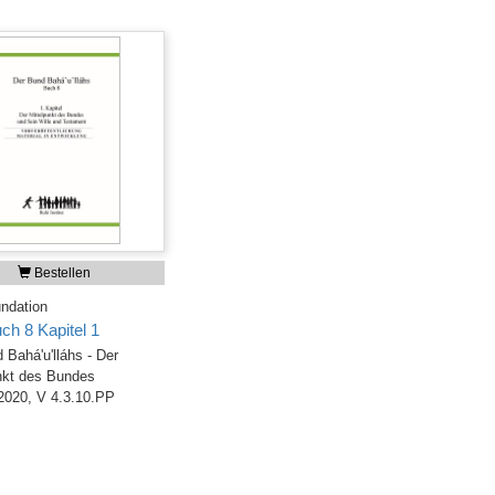
Bestellen
ndation
ch 8 Kapitel 1
 Bahá'u'lláhs - Der
nkt des Bundes
 2020, V 4.3.10.PP