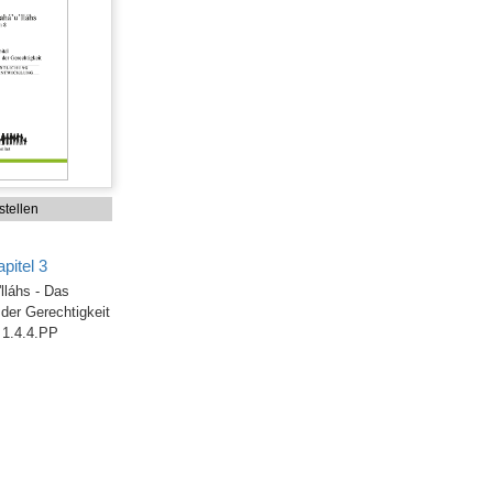
tellen
pitel 3
lláhs - Das
der Gerechtigkeit
 1.4.4.PP