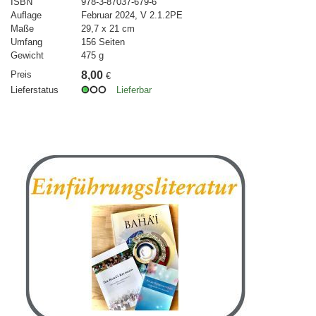
ISBN
978-3-87037-679-6
Auflage
Februar 2024, V 2.1.2PE
Maße
29,7 x 21 cm
Umfang
156 Seiten
Gewicht
475 g
Preis
8,00
€
Lieferstatus
Lieferbar