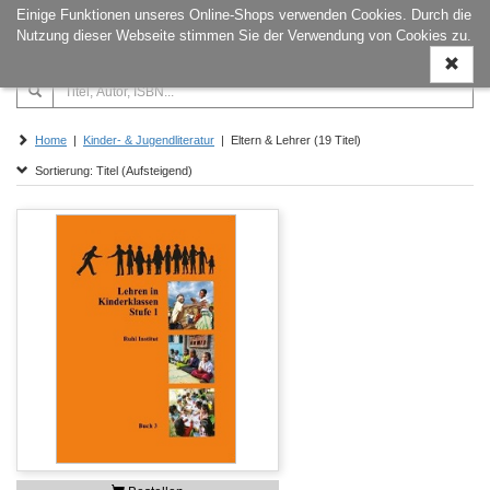
Einige Funktionen unseres Online-Shops verwenden Cookies. Durch die
Naviga
Nutzung dieser Webseite stimmen Sie der Verwendung von Cookies zu.
ein-/a
Home
|
Kinder- & Jugendliteratur
| Eltern & Lehrer (19 Titel)
Sortierung: Titel (Aufsteigend)