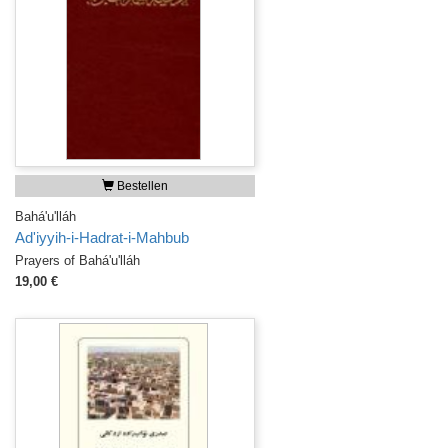
Bestellen
Bahá'u'lláh
Ad'iyyih-i-Hadrat-i-Mahbub
Prayers of Bahá'u'lláh
19,00 €