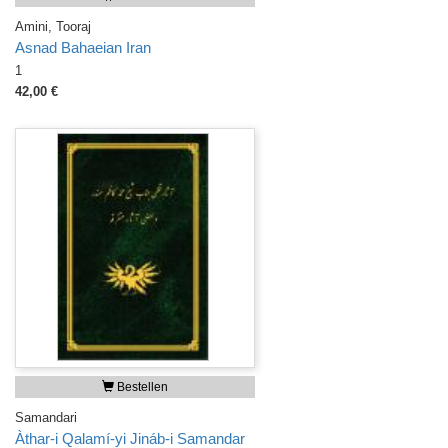
Amini, Tooraj
Asnad Bahaeian Iran
1
42,00 €
Bestellen
Samandari
Àthar-i Qalamí-yi Jináb-i Samandar