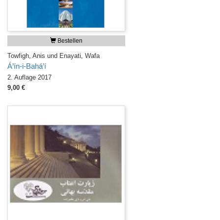
Bestellen
Towfigh, Anis und Enayati, Wafa
Á’ín-i-Bahá’í
2. Auflage 2017
9,00 €