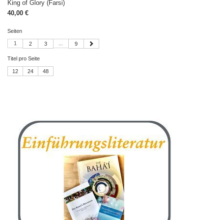
King of Glory (Farsi)
40,00 €
Seiten
1
...
2
3
9
Titel pro Seite
12
24
48