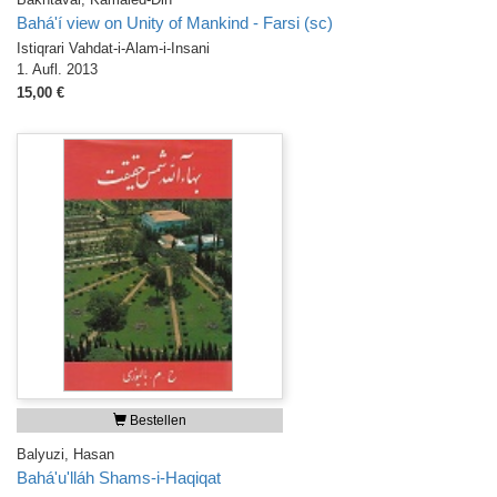
Bahá'í view on Unity of Mankind - Farsi (sc)
Istiqrari Vahdat-i-Alam-i-Insani
1. Aufl. 2013
15,00 €
Bestellen
Balyuzi, Hasan
Bahá'u'lláh Shams-i-Haqiqat