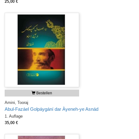
25,00 €
Bestellen
Amini, Tooraj
Abul-Fazáel Golpáygání dar Àyeneh-ye Asnád
1. Auflage
35,00 €