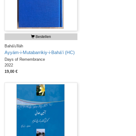
Bestellen
Bahá'u'lláh
Ayyám-i-Mutabarrikiy-i-Bahá'í (HC)
Days of Remembrance
2022
19,00 €