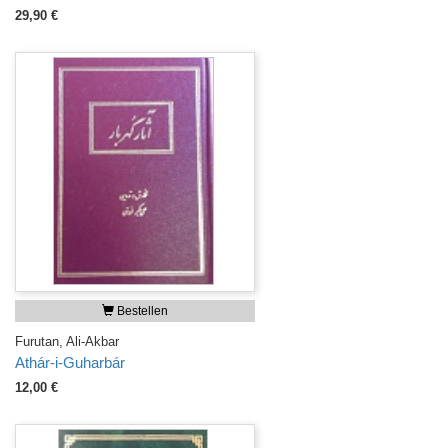
29,90 €
Bestellen
Furutan, Ali-Akbar
Athár-i-Guharbár
12,00 €