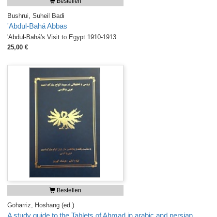
Bestellen
Bushrui, Suheil Badi
'Abdul-Bahá Abbas
'Abdul-Bahá's Visit to Egypt 1910-1913
25,00 €
Bestellen
Goharriz, Hoshang (ed.)
A study guide to the Tablets of Ahmad in arabic and persian