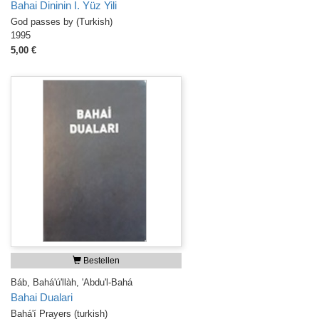
Bahai Dininin I. Yüz Yili
God passes by (Turkish)
1995
5,00 €
Bestellen
Báb, Bahá'ú'llàh, 'Abdu'l-Bahá
Bahai Dualari
Bahá'í Prayers (turkish)