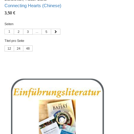
Connecting Hearts (Chinese)
3,50 €
Seiten
1
...
2
3
5
Titel pro Seite
12
24
48