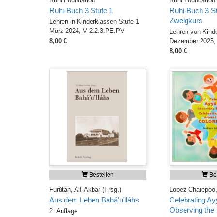
Ruhi Foundation
Ruhi Foundation
Ruhi-Buch 3 Stufe 1
Ruhi-Buch 3 St
Zweigkurs
Lehren in Kinderklassen Stufe 1
März 2024, V 2.2.3.PE.PV
Lehren von Kinde
8,00 €
Dezember 2025,
8,00 €
Bestellen
Bes
Furútan, Alí-Akbar (Hrsg.)
Lopez Charepoo,
Aus dem Leben Bahá'u'lláhs
Celebrating Ay
Observing the 
2. Auflage