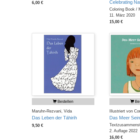
Celebrating N
6,00 €
Coloring Book /
11. März 2020
15,00 €
Bestellen
Bes
Maruhn-Rezvani, Vida
Illustriert von C
Das Leben der Táhirih
Das Meer Sein
Textzusammenste
9,50 €
2. Auflage 2022
16,00 €