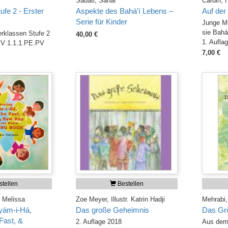
Sabati, Sahar
Cardin, 
ufe 2 - Erster
Aspekte des Bahá’í Lebens –
Auf der
Serie für Kinder
Junge M
sie Bahá'
rklassen Stufe 2
40,00 €
1. Aufla
 V 1.1.1.PE.PV
7,00 €
tellen
Bestellen
 Melissa
Zoe Meyer, Illustr. Katrin Hadji
Mehrabi,
yám-i-Há,
Das große Geheimnis
Das Grö
Fast, &
2. Auflage 2018
Aus dem