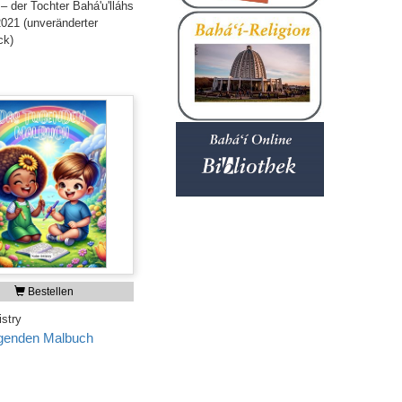
 der Tochter Bahá'u'lláhs
2021 (unveränderter
ck)
Bestellen
istry
genden Malbuch