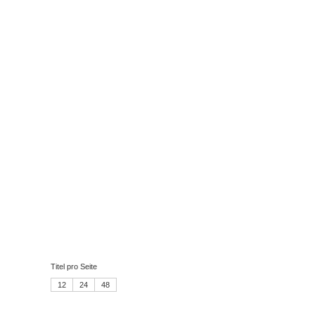
Titel pro Seite
12
24
48