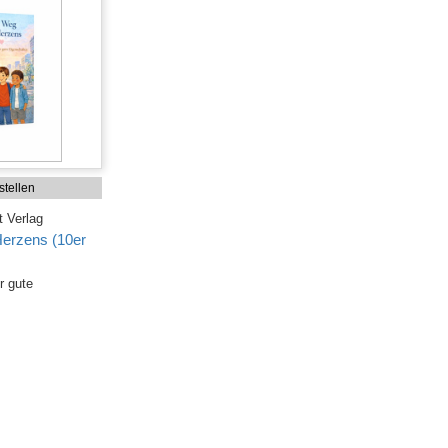
tellen
 Verlag
erzens (10er
r gute