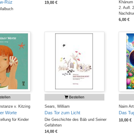
aw-Rúz
Khánum –
19,00 €
2. Aufl. 
 Malbuch
Nachdru
6,00 €
tellen
Bestellen
onstanze v. Kitzing
Sears, William
Naim Art
er Worte
Das Tor zum Licht
Das Tu
llung für Kinder
Die Geschichte des Báb und Seiner
10,00 €
Gefährten
14,00 €