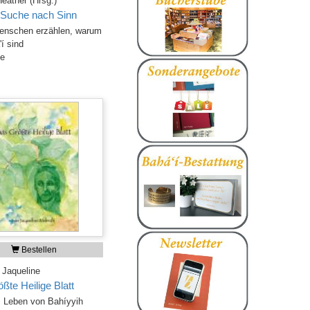
Heather (Hrsg.)
 Suche nach Sinn
enschen erzählen, warum
í sind
ge
Bestellen
 Jaqueline
ßte Heilige Blatt
 Leben von Bahíyyih