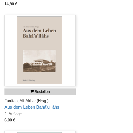
14,90 €
Bestellen
Furútan, Alí-Akbar (Hrsg.)
Aus dem Leben Bahá'u'lláhs
2. Auflage
6,00 €